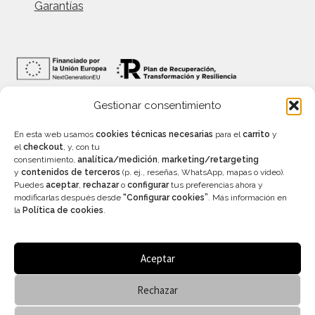
Garantías
Gestionar consentimiento
INFORMACIÓN
En esta web usamos
cookies técnicas necesarias
para el
carrito
y
el
checkout
, y, con tu
consentimiento,
analítica/medición
,
marketing/retargeting
y
contenidos de terceros
(p. ej., reseñas, WhatsApp, mapas o vídeo).
Precios con IVA incluído – Válidos salvo error
Puedes
aceptar
,
rechazar
o
configurar
tus preferencias ahora y
tipográfico
modificarlas después desde
“Configurar cookies”
. Más información en
Aviso legal
–
Política de privacidad
–
Condiciones
la
Política de cookies
.
generales de venta
–
Accesibilidad
Aceptar
Rechazar